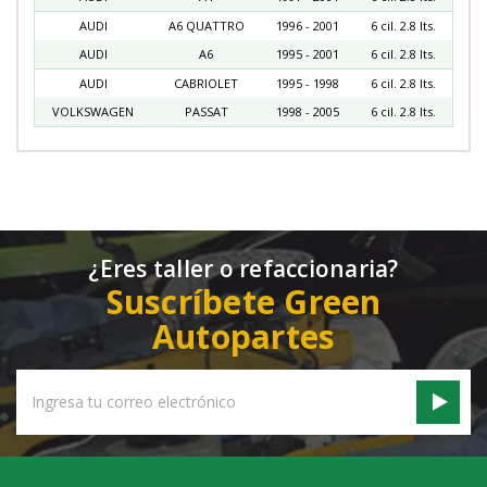
AUDI
A6 QUATTRO
1996 - 2001
6 cil. 2.8 lts.
AUDI
A6
1995 - 2001
6 cil. 2.8 lts.
AUDI
CABRIOLET
1995 - 1998
6 cil. 2.8 lts.
VOLKSWAGEN
PASSAT
1998 - 2005
6 cil. 2.8 lts.
¿Eres taller o refaccionaria?
Suscríbete Green
Autopartes
Email
Address